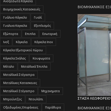
Ανοξείδωτα Κάγκελα
ΒΙΟΜΗΧΑΝΙΚΟΣ ΕΞ
Βιομηχανικές Κατασκευές
Γυάλινο Κάγκελο
Γυαλί
Γυαλινα Καγκελα
Εξοπλισμός
Εξώπορτα
Επιπλα
Εσωτερική
Ινοξ
Κάγκελα
Κάγκελα Inox
Κάγκελα Εξωτερικού Χώρου
Κάγκελα Σκάλας
Κουφωματα
Μέταλο
Μεταλλικά Έπιπλα
Μεταλλικά Στέγαστρα
Μεταλλικες Κατασκευες
Μεταλλικό Στέγαστρο
Μηχανηματα
ΣΤΑΣΗ ΛΕΩΦΟΡΕΙΟ
Μπρούντζος
Ντουλάπι
Οξειδωμένες Επιφάνειες
Παράθυρα
ΒΙΟΜΗΧΑΝΙΚΟΣ ΕΞ