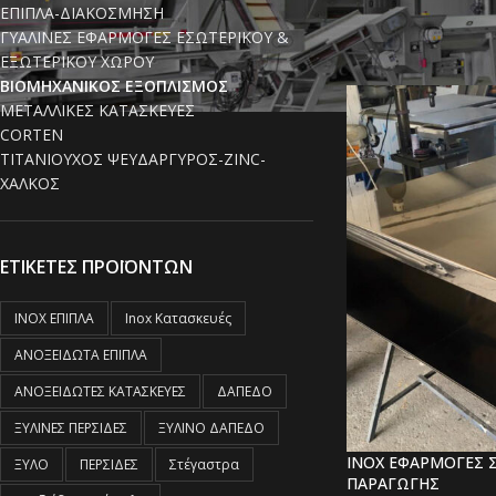
ΕΠΙΠΛΑ-ΔΙΑΚΟΣΜΗΣΗ
Αρχική σελίδα
/
ΒΙΟΜ
ΓΥΑΛΙΝΕΣ ΕΦΑΡΜΟΓΕΣ ΕΣΩΤΕΡΙΚΟΥ &
ΕΞΩΤΕΡΙΚΟΥ ΧΩΡΟΥ
ΒΙΟΜΗΧΑΝΙΚΟΣ ΕΞΟΠΛΙΣΜΟΣ
ΜΕΤΑΛΛΙΚΕΣ ΚΑΤΑΣΚΕΥΕΣ
CORTEN
ΤΙΤΑΝΙΟΥΧΟΣ ΨΕΥΔΑΡΓΥΡΟΣ-ZINC-
ΧΑΛΚΟΣ
ΕΤΙΚΕΤΕΣ ΠΡΟΪΟΝΤΩΝ
INOX ΕΠΙΠΛΑ
Inox Κατασκευές
ΑΝΟΞΕΙΔΩΤΑ ΕΠΙΠΛΑ
ΑΝΟΞΕΙΔΩΤΕΣ ΚΑΤΑΣΚΕΥΕΣ
ΔΑΠΕΔΟ
ΞΥΛΙΝΕΣ ΠΕΡΣΙΔΕΣ
ΞΥΛΙΝΟ ΔΑΠΕΔΟ
INOX ΕΦΑΡΜΟΓΕΣ 
ΞΥΛΟ
ΠΕΡΣΙΔΕΣ
Στέγαστρα
ΠΑΡΑΓΩΓΗΣ