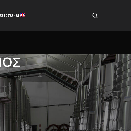
2310783481
ΜΟΣ
ασης, νοσοκομείων και εργοστασίων έχουν
 που προσδίδουν.
νομοτεχνική λύση σε κάθε χώρο.
ά της
pure inox
στο έργο.