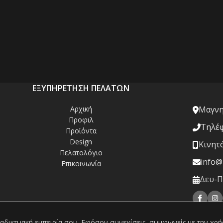
ΕΞΥΠΗΡΕΤΗΣΗ ΠΕΛΑΤΩΝ
Αρχική
Μαγνησ
Προφιλ
Τηλέφ
Προϊόντα
Design
Κινητ
Πελατολόγιο
info@
Επικοινωνία
Δευ-Πα
διαδικτυακή εμπειρία σου. Εφόσον συνεχίσεις, συμφωνείς με την χρ