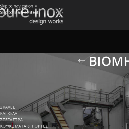
Skip to navigation
Skip to main content
ΒΙΟΜ
ΚΑΤΗΓΟΡΙΕΣ ΠΡΟΪΟΝΤΩΝ
Οι ανοξείδωτες κατ
συγκριτικά πλεονεκτ
ΣΚΑΛΕΣ
ΚΑΓΚΕΛΑ
Κάθε περίπτωση αναλ
ΣΤΕΓΑΣΤΡΑ
Ο πρωτότυπος και ε
ΚΟΥΦΩΜΑΤΑ & ΠΟΡΤΕΣ