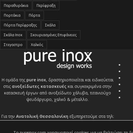
Παραθυράκια
Περίφραξη
Πορτάκια
Πόρτα
Πόρτα Περίφραξης
Σκάλα
Σκάλα Inox
Σκουριασμένες Επιφάνειες
Στεγαστρο
Χαλκός
Η ομάδα της
pure inox
, δραστηριοποιείται και ειδικεύεται
στις
ανοξείδωτες κατασκευές
και συγκεκριμένα στην
κατασκευή έργων από ανοξείδωτο χάλυβα, τιτανιούχο
ψευδάργυρο, χαλκό & μέταλλο.
Για την
Ανατολική Θεσσαλονίκη
εξυπηρετούμε στα τηλ:
+302310915620
&
+306948608644
To pureinox.com χρησιμοποιεί cookies για να βελτιώσει τη 