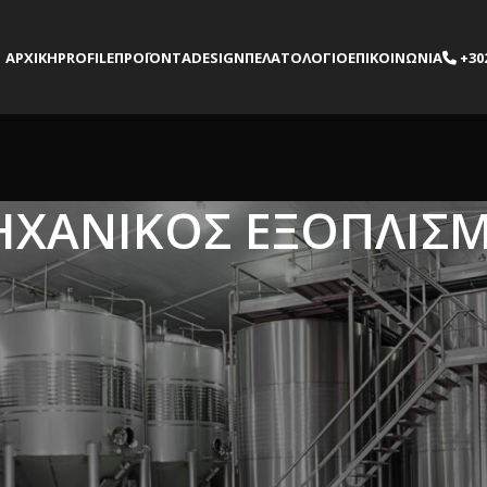
ΑΡΧΙΚΗ
PROFILE
ΠΡΟΪΟΝΤΑ
DESIGN
ΠΕΛΑΤΟΛΟΓΙΟ
ΕΠΙΚΟΙΝΩΝΙΑ
+30
ΗΧΑΝΙΚΟΣ ΕΞΟΠΛΙΣ
ασκευές που εξυπηρετούν τον επαγγελματία στους χώρους της εστί
ήματα από άλλα υλικά λόγω της υγιεινής, ασφάλειας και ποιότητας
ύεται ξεχωριστά και παρουσιάζεται με την ειδική και ιδανική οικο
ργονομικός σχεδιασμός με την ανάλογη ποιότητα είναι η συνεισφορ